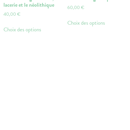
lacerie et le néolithique
du
du
60,00
€
produit
produit
40,00
€
Ce
Choix des options
Ce
produit
Choix des options
produit
a
a
plusieurs
plusieurs
variations.
variations.
Les
Les
options
options
peuvent
peuvent
être
être
choisies
choisies
sur
sur
la
la
page
page
du
du