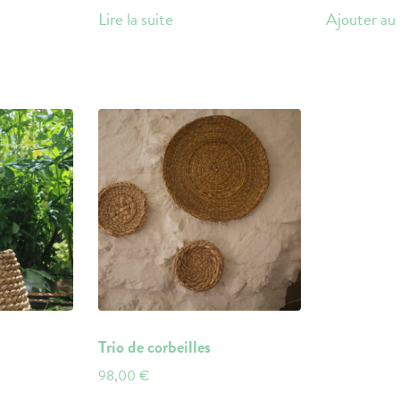
Lire la suite
Ajouter au 
Trio de corbeilles
98,00
€