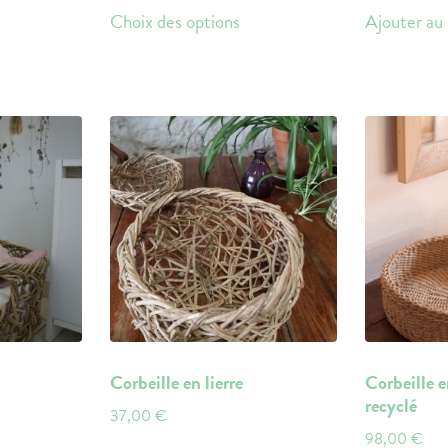
Ce
prix :
Choix des options
Ajouter au 
produit
10,00 €
a
à
plusieurs
250,00 €
variations.
Les
options
peuvent
être
choisies
sur
la
page
du
Corbeille en lierre
Corbeille e
produit
recyclé
37,00
€
98,00
€