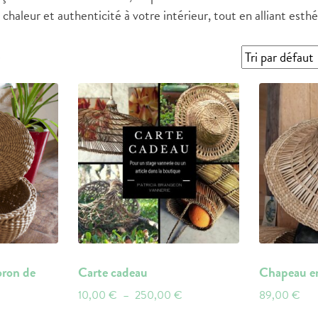
chaleur et authenticité à votre intérieur, tout en alliant esth
s
oron de
Carte cadeau
Chapeau en
Plage
10,00
€
–
250,00
€
89,00
€
de