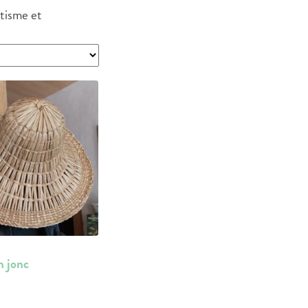
étisme et
 jonc