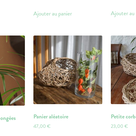
Ajouter au 
Ajouter au panier
Panier aléatoire
Petite corbe
longées
47,00
€
23,00
€