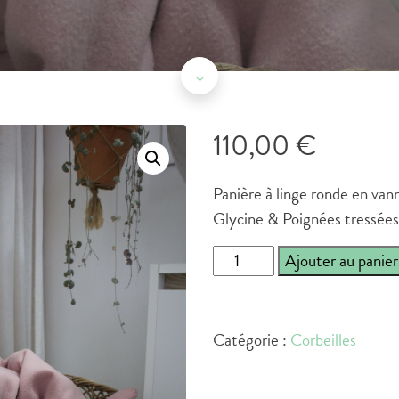
110,00
€
Panière à linge ronde en vann
Glycine & Poignées tressées
quantité
Ajouter au panier
de
Corbeille
à
Catégorie :
Corbeilles
linge