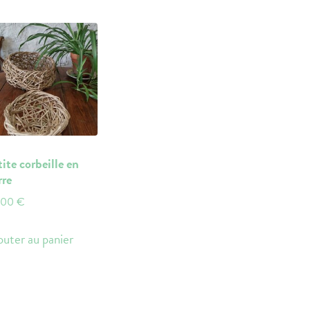
tite corbeille en
rre
,00
€
outer au panier