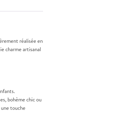
tièrement réalisée en
lie charme artisanal
enfants.
les, bohème chic ou
r une touche