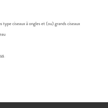
us type ciseaux à ongles et (ou) grands ciseaux
 eau
ous