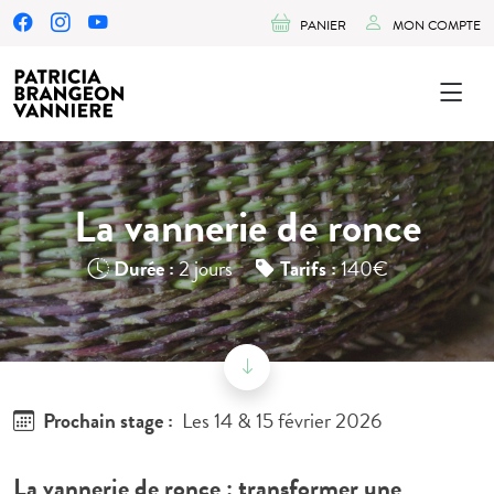
PANIER
MON COMPTE
La vannerie de ronce
Durée :
2 jours
Tarifs :
140€
Prochain stage :
Les 14 & 15 février 2026
La vannerie de ronce : transformer une