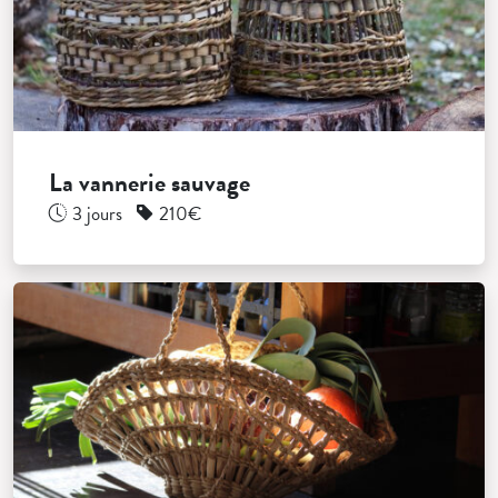
La vannerie sauvage
3 jours
210€