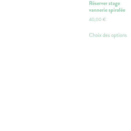
Réserver stage
vannerie spiralée
40,00
€
C
Choix des options
p
a
pl
va
L
o
p
ê
ch
su
la
p