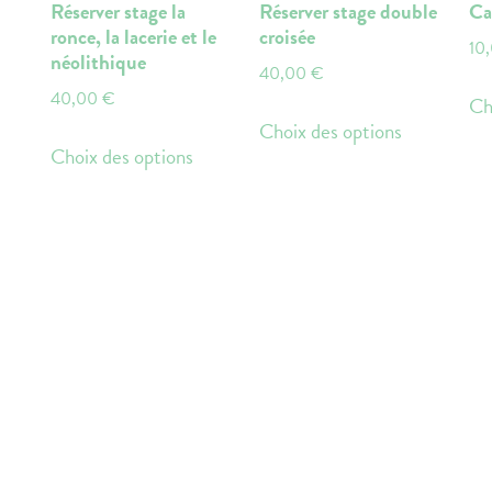
Réserver stage la
Réserver stage double
Ca
ronce, la lacerie et le
croisée
10
néolithique
40,00
€
40,00
€
Ch
e
Ce
Choix des options
Ce
roduit
produit
Choix des options
produit
a
a
usieurs
plusieurs
plusieurs
riations.
variations.
variations.
es
Les
Les
ptions
options
options
euvent
peuvent
peuvent
tre
être
être
oisies
choisies
choisies
r
sur
sur
la
la
age
page