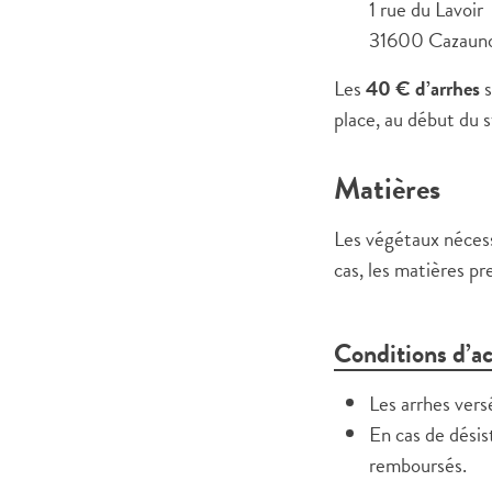
1 rue du Lavoir
31600 Cazaun
Les
40 € d’arrhes
s
place, au début du s
Matières
Les végétaux nécess
cas, les matières p
Conditions d’a
Les arrhes versé
En cas de désis
remboursés.