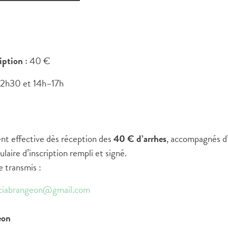
iption :
40 €
2h30 et 14h–17h
ent effective dès réception des
40 € d’arrhes
, accompagnés d
aire d’inscription rempli et signé.
e transmis :
iciabrangeon@gmail.com
eon