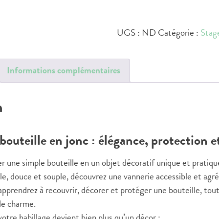
de
Réserver
stage
UGS :
ND
Catégorie :
Stag
bouteille
Informations complémentaires
n
bouteille en jonc : élégance, protection e
r une simple bouteille en un objet décoratif unique et pratiqu
e, douce et souple, découvrez une vannerie accessible et agréa
 apprendrez à recouvrir, décorer et protéger une bouteille, tout
de charme.
otre habillage devient bien plus qu’un décor :