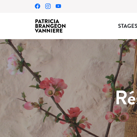
STAGE
Ré